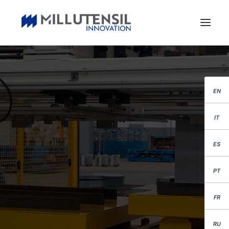
EN
IT
ES
PT
FR
RU