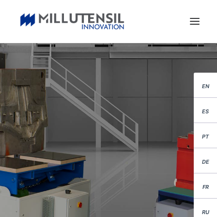
EN
ES
PT
DE
FR
RU